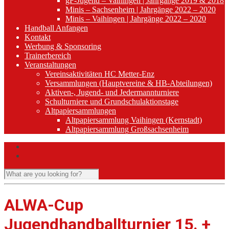
gF-Jugend – Vaihingen | Jahrgänge 2019 & 2018
Minis – Sachsenheim | Jahrgänge 2022 – 2020
Minis – Vaihingen | Jahrgänge 2022 – 2020
Handball Anfangen
Kontakt
Werbung & Sponsoring
Trainerbereich
Veranstaltungen
Vereinsaktivitäten HC Metter-Enz
Versammlungen (Hauptvereine & HB-Abteilungen)
Aktiven-, Jugend- und Jedermannturniere
Schulturniere und Grundschulaktionstage
Altpapiersammlungen
Altpapiersammlung Vaihingen (Kernstadt)
Altpapiersammlung Großsachsenheim
ALWA-Cup
Jugendhandballturnier 15. +