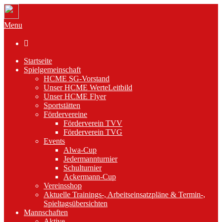
Menu

Startseite
Spielgemeinschaft
HCME SG-Vorstand
Unser HCME WerteLeitbild
Unser HCME Flyer
Sportstätten
Fördervereine
Förderverein TVV
Förderverein TVG
Events
Alwa-Cup
Jedermannturnier
Schulturnier
Ackermann-Cup
Vereinsshop
Aktuelle Trainings-, Arbeitseinsatzpläne & Termin-,
Spieltagsübersichten
Mannschaften
Aktive