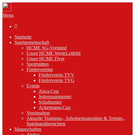
Menu

Startseite
Spielgemeinschaft
HCME SG-Vorstand
Unser HCME WerteLeitbild
Unser HCME Flyer
Sportstätten
Fördervereine
Förderverein TVV
Förderverein TVG
Events
Alwa-Cup
Jedermannturnier
Schulturnier
Ackermann-Cup
Vereinsshop
Aktuelle Trainings-, Arbeitseinsatzpläne & Termin-,
Spieltagsübersichten
Mannschaften
Aktive