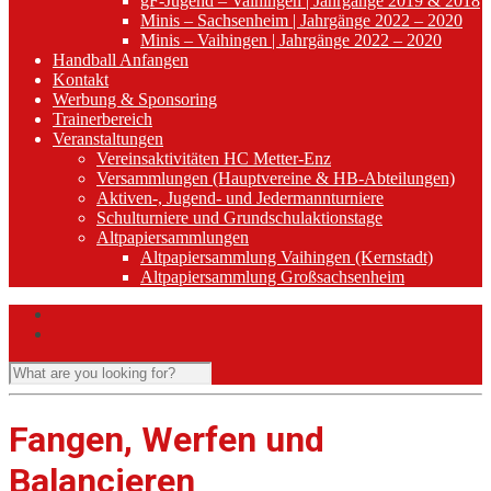
gF-Jugend – Vaihingen | Jahrgänge 2019 & 2018
Minis – Sachsenheim | Jahrgänge 2022 – 2020
Minis – Vaihingen | Jahrgänge 2022 – 2020
Handball Anfangen
Kontakt
Werbung & Sponsoring
Trainerbereich
Veranstaltungen
Vereinsaktivitäten HC Metter-Enz
Versammlungen (Hauptvereine & HB-Abteilungen)
Aktiven-, Jugend- und Jedermannturniere
Schulturniere und Grundschulaktionstage
Altpapiersammlungen
Altpapiersammlung Vaihingen (Kernstadt)
Altpapiersammlung Großsachsenheim
Fangen, Werfen und
Balancieren