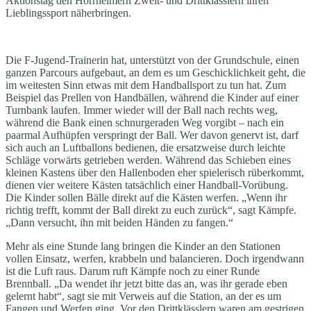
Aktionstag den Horrheimern Zweit- und Drittklässlern ihren
Lieblingssport näherbringen.
Die F-Jugend-Trainerin hat, unterstützt von der Grundschule, einen
ganzen Parcours aufgebaut, an dem es um Geschicklichkeit geht, die
im weitesten Sinn etwas mit dem Handballsport zu tun hat. Zum
Beispiel das Prellen von Handbällen, während die Kinder auf einer
Turnbank laufen. Immer wieder will der Ball nach rechts weg,
während die Bank einen schnurgeraden Weg vorgibt – nach ein
paarmal Aufhüpfen verspringt der Ball. Wer davon genervt ist, darf
sich auch an Luftballons bedienen, die ersatzweise durch leichte
Schläge vorwärts getrieben werden. Während das Schieben eines
kleinen Kastens über den Hallenboden eher spielerisch rüberkommt,
dienen vier weitere Kästen tatsächlich einer Handball-Vorübung.
Die Kinder sollen Bälle direkt auf die Kästen werfen. „Wenn ihr
richtig trefft, kommt der Ball direkt zu euch zurück“, sagt Kämpfe.
„Dann versucht, ihn mit beiden Händen zu fangen.“
Mehr als eine Stunde lang bringen die Kinder an den Stationen
vollen Einsatz, werfen, krabbeln und balancieren. Doch irgendwann
ist die Luft raus. Darum ruft Kämpfe noch zu einer Runde
Brennball. „Da wendet ihr jetzt bitte das an, was ihr gerade eben
gelernt habt“, sagt sie mit Verweis auf die Station, an der es um
Fangen und Werfen ging. Vor den Drittklässlern waren am gestrigen