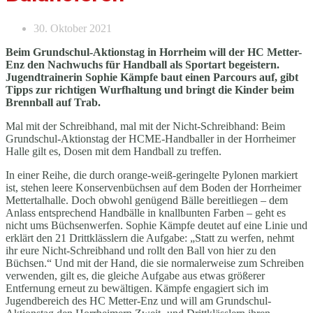
30. Oktober 2021
Beim Grundschul-Aktionstag in Horrheim will der HC Metter-
Enz den Nachwuchs für Handball als Sportart begeistern.
Jugendtrainerin Sophie Kämpfe baut einen Parcours auf, gibt
Tipps zur richtigen Wurfhaltung und bringt die Kinder beim
Brennball auf Trab.
Mal mit der Schreibhand, mal mit der Nicht-Schreibhand: Beim
Grundschul-Aktionstag der HCME-Handballer in der Horrheimer
Halle gilt es, Dosen mit dem Handball zu treffen.
In einer Reihe, die durch orange-weiß-geringelte Pylonen markiert
ist, stehen leere Konservenbüchsen auf dem Boden der Horrheimer
Mettertalhalle. Doch obwohl genügend Bälle bereitliegen – dem
Anlass entsprechend Handbälle in knallbunten Farben – geht es
nicht ums Büchsenwerfen. Sophie Kämpfe deutet auf eine Linie und
erklärt den 21 Drittklässlern die Aufgabe: „Statt zu werfen, nehmt
ihr eure Nicht-Schreibhand und rollt den Ball von hier zu den
Büchsen.“ Und mit der Hand, die sie normalerweise zum Schreiben
verwenden, gilt es, die gleiche Aufgabe aus etwas größerer
Entfernung erneut zu bewältigen. Kämpfe engagiert sich im
Jugendbereich des HC Metter-Enz und will am Grundschul-