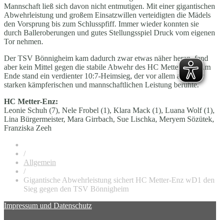
Mannschaft ließ sich davon nicht entmutigen. Mit einer gigantischen
Abwehrleistung und großem Einsatzwillen verteidigten die Mädels
den Vorsprung bis zum Schlusspfiff. Immer wieder konnten sie
durch Balleroberungen und gutes Stellungsspiel Druck vom eigenen
Tor nehmen.
Der TSV Bönnigheim kam dadurch zwar etwas näher heran, fand
aber kein Mittel gegen die stabile Abwehr des HC Metter-Enz. Am
Ende stand ein verdienter 10:7-Heimsieg, der vor allem auf einer
starken kämpferischen und mannschaftlichen Leistung beruhte.
HC Metter-Enz:
Leonie Schuh (7), Nele Frobel (1), Klara Mack (1), Luana Wolf (1),
Lina Bürgermeister, Mara Girrbach, Sue Lischka, Meryem Sözütek,
Franziska Zeeh
/
Allgemein
/
Gigantische Abwehrleistung sichert HC Metter-Enz wD1 den
Sieg gegen den TSV Bönnigheim
Impressum und Datenschutz