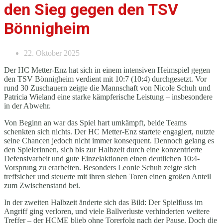
den Sieg gegen den TSV
Bönnigheim
22. Oktober 2025
Der HC Metter-Enz hat sich in einem intensiven Heimspiel gegen
den TSV Bönnigheim verdient mit 10:7 (10:4) durchgesetzt. Vor
rund 30 Zuschauern zeigte die Mannschaft von Nicole Schuh und
Patricia Wieland eine starke kämpferische Leistung – insbesondere
in der Abwehr.
Von Beginn an war das Spiel hart umkämpft, beide Teams
schenkten sich nichts. Der HC Metter-Enz startete engagiert, nutzte
seine Chancen jedoch nicht immer konsequent. Dennoch gelang es
den Spielerinnen, sich bis zur Halbzeit durch eine konzentrierte
Defensivarbeit und gute Einzelaktionen einen deutlichen 10:4-
Vorsprung zu erarbeiten. Besonders Leonie Schuh zeigte sich
treffsicher und steuerte mit ihren sieben Toren einen großen Anteil
zum Zwischenstand bei.
In der zweiten Halbzeit änderte sich das Bild: Der Spielfluss im
Angriff ging verloren, und viele Ballverluste verhinderten weitere
Treffer – der HCME blieb ohne Torerfolg nach der Pause. Doch die