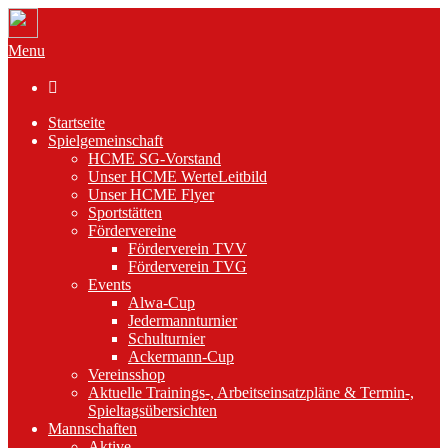
Menu

Startseite
Spielgemeinschaft
HCME SG-Vorstand
Unser HCME WerteLeitbild
Unser HCME Flyer
Sportstätten
Fördervereine
Förderverein TVV
Förderverein TVG
Events
Alwa-Cup
Jedermannturnier
Schulturnier
Ackermann-Cup
Vereinsshop
Aktuelle Trainings-, Arbeitseinsatzpläne & Termin-,
Spieltagsübersichten
Mannschaften
Aktive