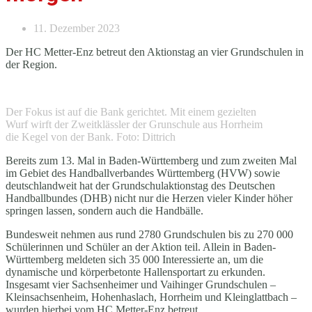
11. Dezember 2023
Der HC Metter-Enz betreut den Aktionstag an vier Grundschulen in
der Region.
Der Fokus ist auf die Bank gerichtet. Mit einem gezielten
Wurf wirft der Zweitklässler der Grunschule aus Horrheim
die Kegel von der Bank. Foto: Dittrich
Bereits zum 13. Mal in Baden-Württemberg und zum zweiten Mal
im Gebiet des Handballverbandes Württemberg (HVW) sowie
deutschlandweit hat der Grundschulaktionstag des Deutschen
Handballbundes (DHB) nicht nur die Herzen vieler Kinder höher
springen lassen, sondern auch die Handbälle.
Bundesweit nehmen aus rund 2780 Grundschulen bis zu 270 000
Schülerinnen und Schüler an der Aktion teil. Allein in Baden-
Württemberg meldeten sich 35 000 Interessierte an, um die
dynamische und körperbetonte Hallensportart zu erkunden.
Insgesamt vier Sachsenheimer und Vaihinger Grundschulen –
Kleinsachsenheim, Hohenhaslach, Horrheim und Kleinglattbach –
wurden hierbei vom HC Metter-Enz betreut.