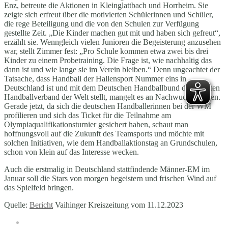
Enz, betreute die Aktionen in Kleinglattbach und Horrheim. Sie
zeigte sich erfreut über die motivierten Schülerinnen und Schüler,
die rege Beteiligung und die von den Schulen zur Verfügung
gestellte Zeit. „Die Kinder machen gut mit und haben sich gefreut“,
erzählt sie. Wenngleich vielen Junioren die Begeisterung anzusehen
war, stellt Zimmer fest: „Pro Schule kommen etwa zwei bis drei
Kinder zu einem Probetraining. Die Frage ist, wie nachhaltig das
dann ist und wie lange sie im Verein bleiben.“ Denn ungeachtet der
Tatsache, dass Handball der Hallensport Nummer eins in
Deutschland ist und mit dem Deutschen Handballbund den größten
Handballverband der Welt stellt, mangelt es an Nachwuchstalenten.
Gerade jetzt, da sich die deutschen Handballerinnen bei der WM
profilieren und sich das Ticket für die Teilnahme am
Olympiaqualifikationsturnier gesichert haben, schaut man
hoffnungsvoll auf die Zukunft des Teamsports und möchte mit
solchen Initiativen, wie dem Handballaktionstag an Grundschulen,
schon von klein auf das Interesse wecken.
Auch die erstmalig in Deutschland stattfindende Männer-EM im
Januar soll die Stars von morgen begeistern und frischen Wind auf
das Spielfeld bringen.
Quelle:
Bericht
Vaihinger Kreiszeitung vom 11.12.2023