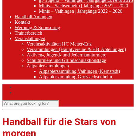
gF-Jugend – Vaihingen | Jahrgänge 2019 & 2018
Minis – Sachsenheim | Jahrgänge 2022 – 2020
Minis – Vaihingen | Jahrgänge 2022 – 2020
Handball Anfangen
Kontakt
Werbung & Sponsoring
Trainerbereich
Veranstaltungen
Vereinsaktivitäten HC Metter-Enz
Versammlungen (Hauptvereine & HB-Abteilungen)
Aktiven-, Jugend- und Jedermannturniere
Schulturniere und Grundschulaktionstage
Altpapiersammlungen
Altpapiersammlung Vaihingen (Kernstadt)
Altpapiersammlung Großsachsenheim
Handball für die Stars von
morgen