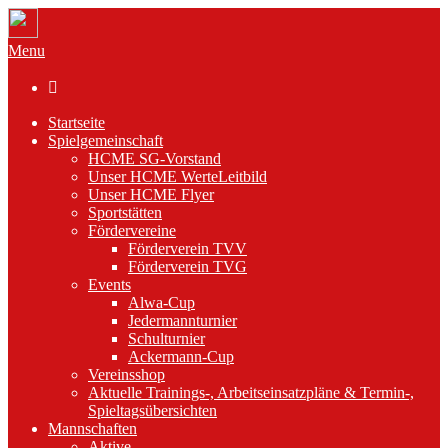
Menu

Startseite
Spielgemeinschaft
HCME SG-Vorstand
Unser HCME WerteLeitbild
Unser HCME Flyer
Sportstätten
Fördervereine
Förderverein TVV
Förderverein TVG
Events
Alwa-Cup
Jedermannturnier
Schulturnier
Ackermann-Cup
Vereinsshop
Aktuelle Trainings-, Arbeitseinsatzpläne & Termin-,
Spieltagsübersichten
Mannschaften
Aktive