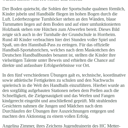
Der Boden quietscht, die Sohlen der Sportschuhe qualmen förmlich,
Kinder jubeln und Handbälle fliegen im hohen Bogen durch die
Luft. Lederbezogene Turnhöcker stehen an den Wänden, blaue
Turnmatten liegen auf dem Boden und auf einer umfunktionierten
Holzbank stehen rote Hütchen zum Abwerfen bereit. Dieses Bild
zeigte sich auch in der Turnhalle der Grundschule in Horrheim.
Rund 40 Kinder verbrachten hier drei Stunden voller Spiel und
Spaß, um den Hanniball-Pass zu erringen. Für das offizielle
Handball-Sportabzeichen, welches nach dem Maskottchen des
Deutschen Handballbundes benannt ist, stellten die Kinder ihre
vielseitigen Talente unter Beweis und erhielten die Chance auf
direkte und anfassbare Erfolgserlebnisse vor Ort.
In den fünf verschiedenen Übungen galt es, technische, koordinative
sowie athletische Fertigkeiten zu schulen und den Nachwuchs
spielerisch in die Welt des Handballs einzuführen. Hierbei wurde an
den sorgfältig aufgebauten Stationen neben dem Prellen auch die
Schnelligkeit, die Zielgenauigkeit und das Werfen und Fangen
kindgerecht eingeübt und anschließend geprüft. Mit strahlenden
Gesichtern nahmen die Jungen und Mädchen nach dem
Durchlaufen der Übungen ihre Auszeichnungen entgegen und
machten den Aktionstag zu einem vollen Erfolg.
Angelina Zimmer, ihres Zeichens Jugendtrainerin des HC Metter-