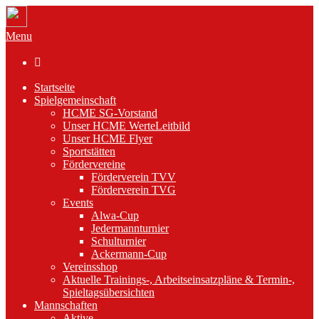
Menu

Startseite
Spielgemeinschaft
HCME SG-Vorstand
Unser HCME WerteLeitbild
Unser HCME Flyer
Sportstätten
Fördervereine
Förderverein TVV
Förderverein TVG
Events
Alwa-Cup
Jedermannturnier
Schulturnier
Ackermann-Cup
Vereinsshop
Aktuelle Trainings-, Arbeitseinsatzpläne & Termin-,
Spieltagsübersichten
Mannschaften
Aktive