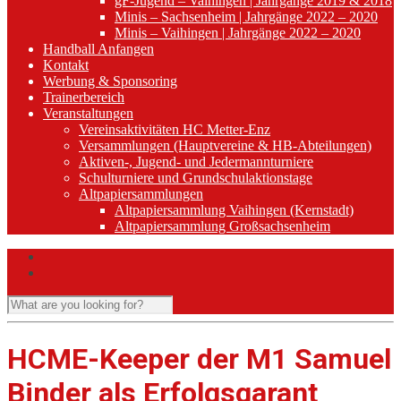
gF-Jugend – Vaihingen | Jahrgänge 2019 & 2018
Minis – Sachsenheim | Jahrgänge 2022 – 2020
Minis – Vaihingen | Jahrgänge 2022 – 2020
Handball Anfangen
Kontakt
Werbung & Sponsoring
Trainerbereich
Veranstaltungen
Vereinsaktivitäten HC Metter-Enz
Versammlungen (Hauptvereine & HB-Abteilungen)
Aktiven-, Jugend- und Jedermannturniere
Schulturniere und Grundschulaktionstage
Altpapiersammlungen
Altpapiersammlung Vaihingen (Kernstadt)
Altpapiersammlung Großsachsenheim
HCME-Keeper der M1 Samuel
Binder als Erfolgsgarant