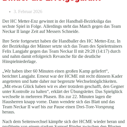
3. Februar 2026
Der HC Metter-Enz gewinnt in der Handball-Bezirksliga das
sechste Spiel in Folge. Allerdings steht das Match gegen das Team
Neckar II lange Zeit auf Messers Schneide.
Ihre Serie fortgesetzt haben die Handballer des HC Metter-Enz. In
der Bezirksliga der Männer setzte sich das Team des Spielertrainers
Felix Langjahr gegen das Team Neckar II mit 29:28 (14:17) durch
und nahm damit erfolgreich Revanche für die deutliche
Hinspielniederlage.
„Wir haben über 60 Minuten einen großen Kamp geliefert“,
berichtet Langjahr. Erneut war der HCME mit recht dünnem Kader
angetreten und hatte daher nur begrenzte Wechselmöglichkeiten.
„Mit etwas Glück haben wir es aber trotzdem geschafft, den Gegner
unter Kontrolle zu halten“, erklärt der Übungsleiter. Das Spielglück
wechselte in mehreren Phasen. Bis zur 22. Minuten lagen die
Hausherren knapp vorne. Dann wendete sich das Blatt und das
Team Neckar II warf bis zur Pause einen Drei-Tore-Vorsprung
heraus.
Nach dem Seitenwechsel kämpfte sich der HCME wieder heran und
profitierte von einem starken Samuel Binder zwischen den Pfosten,