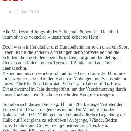
12. Juni 2024
Alle Mädels und Jungs ab der A-Jugend können sich Handball
kaum ohne es vorstellen – unser heiß geliebtes Harz!
Doch was wir Handballer und Handballerinnen so an unserem Sport
lieben, ist für die anderen Abteilungen der Sportvereine und die
Schulen, die die Hallen ebenfalls nutzen, aufgrund der klebrigen
Flecken auf Böden, an den Toren, auf Bänken und an Türen
unangenehm.
Bisher fand aus diesem Grund traditionell nach Ende der Hinrunde
im Dezember parallel in den Hallen in Vaihingen und Sachsenheim
unsere jährliche Putzaktion statt. Seit diesem Jahr wird das Putz-
Event zweimal im Jahr durchgeführt, um der Verschmutzung durch
unser Harz noch ein Stückchen mehr den Kampf anzusagen.
So trafen sich diesen Dienstag, 11. Juni 2024, einige Vertreter der
Frauen 1 und Frauen 2 gemeinsam mit den Männern 2 in der
Kaltensteinhalle in Vaihingen, um bei musikalischer Begleitung die
Halle auf Hochglanz zu schrubben! Aufgänge, Wände, Böden,
Tore, Tribüne und Co. wurden gemeinsam mit Spachteln,
Schwämmen, Bürsten und Wischern gereinigt.