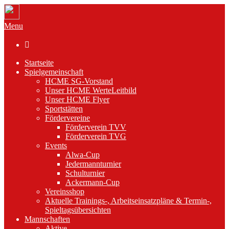
Menu

Startseite
Spielgemeinschaft
HCME SG-Vorstand
Unser HCME WerteLeitbild
Unser HCME Flyer
Sportstätten
Fördervereine
Förderverein TVV
Förderverein TVG
Events
Alwa-Cup
Jedermannturnier
Schulturnier
Ackermann-Cup
Vereinsshop
Aktuelle Trainings-, Arbeitseinsatzpläne & Termin-,
Spieltagsübersichten
Mannschaften
Aktive