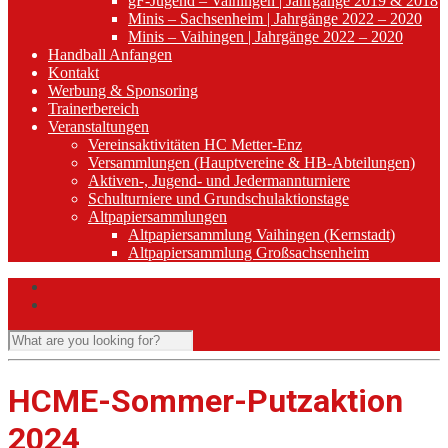
gF-Jugend – Vaihingen | Jahrgänge 2019 & 2018
Minis – Sachsenheim | Jahrgänge 2022 – 2020
Minis – Vaihingen | Jahrgänge 2022 – 2020
Handball Anfangen
Kontakt
Werbung & Sponsoring
Trainerbereich
Veranstaltungen
Vereinsaktivitäten HC Metter-Enz
Versammlungen (Hauptvereine & HB-Abteilungen)
Aktiven-, Jugend- und Jedermannturniere
Schulturniere und Grundschulaktionstage
Altpapiersammlungen
Altpapiersammlung Vaihingen (Kernstadt)
Altpapiersammlung Großsachsenheim
HCME-Sommer-Putzaktion
2024