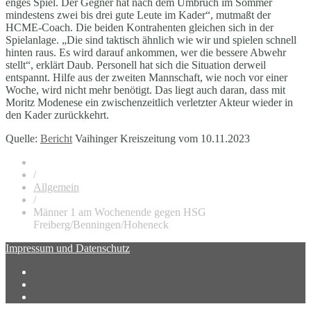
enges Spiel. Der Gegner hat nach dem Umbruch im Sommer
mindestens zwei bis drei gute Leute im Kader“, mutmaßt der
HCME-Coach. Die beiden Kontrahenten gleichen sich in der
Spielanlage. „Die sind taktisch ähnlich wie wir und spielen schnell
hinten raus. Es wird darauf ankommen, wer die bessere Abwehr
stellt“, erklärt Daub. Personell hat sich die Situation derweil
entspannt. Hilfe aus der zweiten Mannschaft, wie noch vor einer
Woche, wird nicht mehr benötigt. Das liegt auch daran, dass mit
Moritz Modenese ein zwischenzeitlich verletzter Akteur wieder in
den Kader zurückkehrt.
Quelle:
Bericht
Vaihinger Kreiszeitung vom 10.11.2023
/
Allgemein
/
Männer 1 am Wochenende gegen HSG
Freiberg/Benningen/Hoheneck
Impressum und Datenschutz