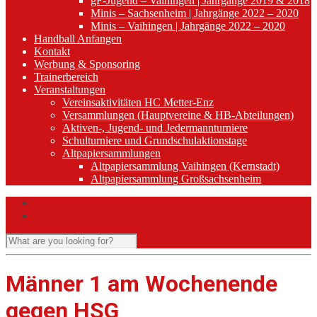
gF-Jugend – Vaihingen | Jahrgänge 2019 & 2018
Minis – Sachsenheim | Jahrgänge 2022 – 2020
Minis – Vaihingen | Jahrgänge 2022 – 2020
Handball Anfangen
Kontakt
Werbung & Sponsoring
Trainerbereich
Veranstaltungen
Vereinsaktivitäten HC Metter-Enz
Versammlungen (Hauptvereine & HB-Abteilungen)
Aktiven-, Jugend- und Jedermannturniere
Schulturniere und Grundschulaktionstage
Altpapiersammlungen
Altpapiersammlung Vaihingen (Kernstadt)
Altpapiersammlung Großsachsenheim
Männer 1 am Wochenende
gegen HSG