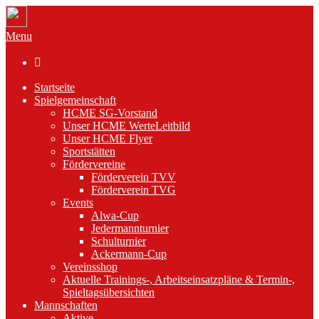
Menu

Startseite
Spielgemeinschaft
HCME SG-Vorstand
Unser HCME WerteLeitbild
Unser HCME Flyer
Sportstätten
Fördervereine
Förderverein TVV
Förderverein TVG
Events
Alwa-Cup
Jedermannturnier
Schulturnier
Ackermann-Cup
Vereinsshop
Aktuelle Trainings-, Arbeitseinsatzpläne & Termin-,
Spieltagsübersichten
Mannschaften
Aktive