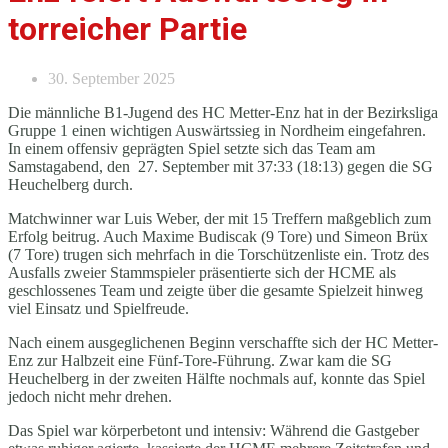
torreicher Partie
30. September 2025
Die männliche B1-Jugend des HC Metter-Enz hat in der Bezirksliga
Gruppe 1 einen wichtigen Auswärtssieg in Nordheim eingefahren.
In einem offensiv geprägten Spiel setzte sich das Team am
Samstagabend, den 27. September mit 37:33 (18:13) gegen die SG
Heuchelberg durch.
Matchwinner war Luis Weber, der mit 15 Treffern maßgeblich zum
Erfolg beitrug. Auch Maxime Budiscak (9 Tore) und Simeon Brüx
(7 Tore) trugen sich mehrfach in die Torschützenliste ein. Trotz des
Ausfalls zweier Stammspieler präsentierte sich der HCME als
geschlossenes Team und zeigte über die gesamte Spielzeit hinweg
viel Einsatz und Spielfreude.
Nach einem ausgeglichenen Beginn verschaffte sich der HC Metter-
Enz zur Halbzeit eine Fünf-Tore-Führung. Zwar kam die SG
Heuchelberg in der zweiten Hälfte nochmals auf, konnte das Spiel
jedoch nicht mehr drehen.
Das Spiel war körperbetont und intensiv: Während die Gastgeber