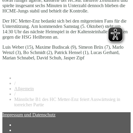
etwas ruhiger agierte, kassierte der HCME mehrere Zeitstrafen und
spielte insgesamt sechs Minuten in Unterzahl dennoch blieben die
HCME-Jungs stabil und behielt die Kontrolle.
Der HC Metter-Enz bedankt sich bei den mitgereisten Fans für die
Unterstützung. Am kommenden Samstag (5. Oktober) steht um
14:30 Uhr das nächste Heimspiel in der Kaltensteinhalle Vaihingen
gegen die HSG Heilbronn an.
Luis Weber (15), Maxime Budiscak (9), Simeon Brüx (7), Marlo
Wenzl (3), Bo Schmidt (2), Patrick Hensel (1), Lucas Gerhard,
Marian Schnabel, David Schuh, Jasper Zipf
/
Allgemein
/
Männliche B1 des HC Metter-Enz feiert Auswärtssieg in
torreicher Partie
Impressum und Datenschutz