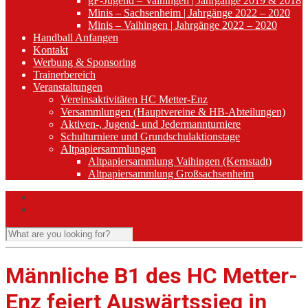
gF-Jugend – Vaihingen | Jahrgänge 2019 & 2018
Minis – Sachsenheim | Jahrgänge 2022 – 2020
Minis – Vaihingen | Jahrgänge 2022 – 2020
Handball Anfangen
Kontakt
Werbung & Sponsoring
Trainerbereich
Veranstaltungen
Vereinsaktivitäten HC Metter-Enz
Versammlungen (Hauptvereine & HB-Abteilungen)
Aktiven-, Jugend- und Jedermannturniere
Schulturniere und Grundschulaktionstage
Altpapiersammlungen
Altpapiersammlung Vaihingen (Kernstadt)
Altpapiersammlung Großsachsenheim
Männliche B1 des HC Metter-
Enz feiert Auswärtssieg in