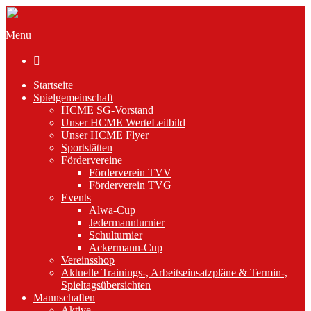
Menu

Startseite
Spielgemeinschaft
HCME SG-Vorstand
Unser HCME WerteLeitbild
Unser HCME Flyer
Sportstätten
Fördervereine
Förderverein TVV
Förderverein TVG
Events
Alwa-Cup
Jedermannturnier
Schulturnier
Ackermann-Cup
Vereinsshop
Aktuelle Trainings-, Arbeitseinsatzpläne & Termin-,
Spieltagsübersichten
Mannschaften
Aktive