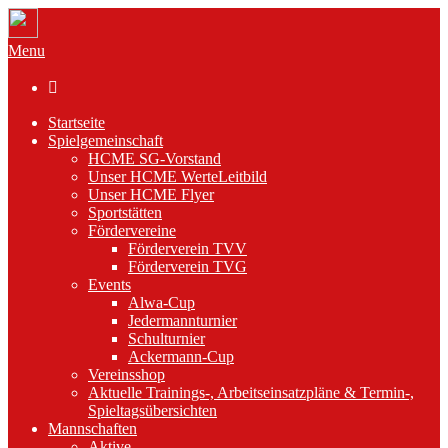
Menu

Startseite
Spielgemeinschaft
HCME SG-Vorstand
Unser HCME WerteLeitbild
Unser HCME Flyer
Sportstätten
Fördervereine
Förderverein TVV
Förderverein TVG
Events
Alwa-Cup
Jedermannturnier
Schulturnier
Ackermann-Cup
Vereinsshop
Aktuelle Trainings-, Arbeitseinsatzpläne & Termin-,
Spieltagsübersichten
Mannschaften
Aktive