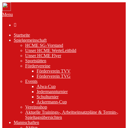
Menu

Startseite
Spielgemeinschaft
HCME SG-Vorstand
Unser HCME WerteLeitbild
Unser HCME Flyer
Sportstätten
Fördervereine
Förderverein TVV
Förderverein TVG
Events
Alwa-Cup
Jedermannturnier
Schulturnier
Ackermann-Cup
Vereinsshop
Aktuelle Trainings-, Arbeitseinsatzpläne & Termin-,
Spieltagsübersichten
Mannschaften
Aktive