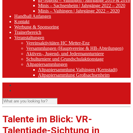
gF-Jugend – Vaihingen | Jahrgänge 2019 & 2018
Minis – Sachsenheim | Jahrgänge 2022 – 2020
Minis – Vaihingen | Jahrgänge 2022 – 2020
Handball Anfangen
Kontakt
Werbung & Sponsoring
Trainerbereich
Veranstaltungen
Vereinsaktivitäten HC Metter-Enz
Versammlungen (Hauptvereine & HB-Abteilungen)
Aktiven-, Jugend- und Jedermannturniere
Schulturniere und Grundschulaktionstage
Altpapiersammlungen
Altpapiersammlung Vaihingen (Kernstadt)
Altpapiersammlung Großsachsenheim
Talente im Blick: VR-
Talentiade-Sichtung in