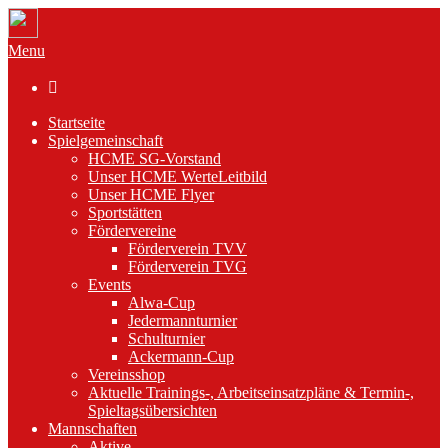
Menu

Startseite
Spielgemeinschaft
HCME SG-Vorstand
Unser HCME WerteLeitbild
Unser HCME Flyer
Sportstätten
Fördervereine
Förderverein TVV
Förderverein TVG
Events
Alwa-Cup
Jedermannturnier
Schulturnier
Ackermann-Cup
Vereinsshop
Aktuelle Trainings-, Arbeitseinsatzpläne & Termin-,
Spieltagsübersichten
Mannschaften
Aktive