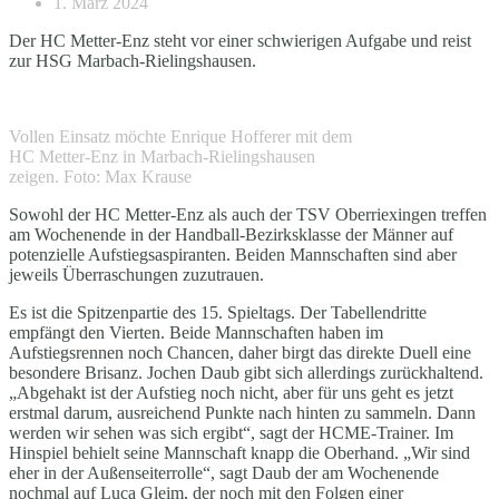
1. März 2024
Der HC Metter-Enz steht vor einer schwierigen Aufgabe und reist
zur HSG Marbach-Rielingshausen.
Vollen Einsatz möchte Enrique Hofferer mit dem
HC Metter-Enz in Marbach-Rielingshausen
zeigen. Foto: Max Krause
Sowohl der HC Metter-Enz als auch der TSV Oberriexingen treffen
am Wochenende in der Handball-Bezirksklasse der Männer auf
potenzielle Aufstiegsaspiranten. Beiden Mannschaften sind aber
jeweils Überraschungen zuzutrauen.
Es ist die Spitzenpartie des 15. Spieltags. Der Tabellendritte
empfängt den Vierten. Beide Mannschaften haben im
Aufstiegsrennen noch Chancen, daher birgt das direkte Duell eine
besondere Brisanz. Jochen Daub gibt sich allerdings zurückhaltend.
„Abgehakt ist der Aufstieg noch nicht, aber für uns geht es jetzt
erstmal darum, ausreichend Punkte nach hinten zu sammeln. Dann
werden wir sehen was sich ergibt“, sagt der HCME-Trainer. Im
Hinspiel behielt seine Mannschaft knapp die Oberhand. „Wir sind
eher in der Außenseiterrolle“, sagt Daub der am Wochenende
nochmal auf Luca Gleim, der noch mit den Folgen einer