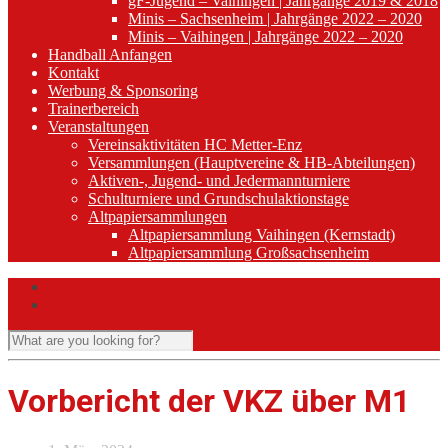
gF-Jugend – Vaihingen | Jahrgänge 2019 & 2018
Minis – Sachsenheim | Jahrgänge 2022 – 2020
Minis – Vaihingen | Jahrgänge 2022 – 2020
Handball Anfangen
Kontakt
Werbung & Sponsoring
Trainerbereich
Veranstaltungen
Vereinsaktivitäten HC Metter-Enz
Versammlungen (Hauptvereine & HB-Abteilungen)
Aktiven-, Jugend- und Jedermannturniere
Schulturniere und Grundschulaktionstage
Altpapiersammlungen
Altpapiersammlung Vaihingen (Kernstadt)
Altpapiersammlung Großsachsenheim
Vorbericht der VKZ über M1