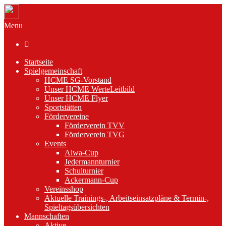
Menu

Startseite
Spielgemeinschaft
HCME SG-Vorstand
Unser HCME WerteLeitbild
Unser HCME Flyer
Sportstätten
Fördervereine
Förderverein TVV
Förderverein TVG
Events
Alwa-Cup
Jedermannturnier
Schulturnier
Ackermann-Cup
Vereinsshop
Aktuelle Trainings-, Arbeitseinsatzpläne & Termin-,
Spieltagsübersichten
Mannschaften
Aktive