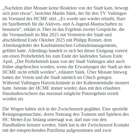
„Nachdem über Monate keine Reaktion von der Stadt kam, bewegt
sich jetzt etwas“, berichtet Martin Stärk, der für den TV Vaihingen
im Vorstand des HCME sitzt. „Es wurde uns wieder erlaubt, Harz
im Spielbetrieb für die Aktiven- und A-Jugend-Mannschaften zu
benutzen“, erklärt er. Dies ist das Ergebnis zweier Gespräche, die
die Vorstandstaft im Mai 2025 mit Vertretern der Stadt und
abschließend Ende Oktober 2025 mit Philipp Renner, dem
Abteilungsleiter des Kaufmännischen Gebäudemanagements,
geführt hatte. Allerdings handelt es sich bei dieser Einigung vorerst
um einen Probebetrieb bis zum Ende der laufenden Saison Ende
April. „Der Probebetrieb kann von der Stadt Vaihingen aber auch
früher abgebrochen werden, wenn die Erwartungen der Stadt an den
HCME nicht erfüllt werden“, erläutert Stärk. Über Monate hinweg
hatten der Verein und die Stadt nämlich im Clinch gelegen.
Während Vaihingen Harzrückstände in der Kaltensteinhalle moniert
hatte, betonte der HCME immer wieder, dass mit den erlaubten
Haushaltswischern das maximal mögliche Putzergebnis erzielt
worden sei.
Die Wogen haben sich in der Zwischenzeit geglättet. Eine spezielle
Reinigungsmaschine, deren Nutzung den Trainern und Spielern des
HC Metter-Enz bislang untersagt war, darf nun von den
Handballern benutzt werden. Stärk hat in der Zwischenzeit Kontakt
mit der entsprechenden Putzfirma aufgenommen und zwei