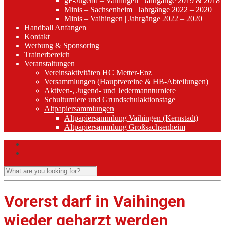
gF-Jugend – Vaihingen | Jahrgänge 2019 & 2018
Minis – Sachsenheim | Jahrgänge 2022 – 2020
Minis – Vaihingen | Jahrgänge 2022 – 2020
Handball Anfangen
Kontakt
Werbung & Sponsoring
Trainerbereich
Veranstaltungen
Vereinsaktivitäten HC Metter-Enz
Versammlungen (Hauptvereine & HB-Abteilungen)
Aktiven-, Jugend- und Jedermannturniere
Schulturniere und Grundschulaktionstage
Altpapiersammlungen
Altpapiersammlung Vaihingen (Kernstadt)
Altpapiersammlung Großsachsenheim
Vorerst darf in Vaihingen
wieder geharzt werden