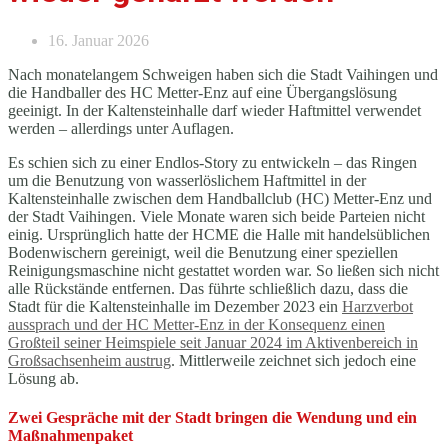
16. Januar 2026
Nach monatelangem Schweigen haben sich die Stadt Vaihingen und
die Handballer des HC Metter-Enz auf eine Übergangslösung
geeinigt. In der Kaltensteinhalle darf wieder Haftmittel verwendet
werden – allerdings unter Auflagen.
Es schien sich zu einer Endlos-Story zu entwickeln – das Ringen
um die Benutzung von wasserlöslichem Haftmittel in der
Kaltensteinhalle zwischen dem Handballclub (HC) Metter-Enz und
der Stadt Vaihingen. Viele Monate waren sich beide Parteien nicht
einig. Ursprünglich hatte der HCME die Halle mit handelsüblichen
Bodenwischern gereinigt, weil die Benutzung einer speziellen
Reinigungsmaschine nicht gestattet worden war. So ließen sich nicht
alle Rückstände entfernen. Das führte schließlich dazu, dass die
Stadt für die Kaltensteinhalle im Dezember 2023 ein
Harzverbot
aussprach und der HC Metter-Enz in der Konsequenz einen
Großteil seiner Heimspiele seit Januar 2024 im Aktivenbereich in
Großsachsenheim austrug
. Mittlerweile zeichnet sich jedoch eine
Lösung ab.
Zwei Gespräche mit der Stadt bringen die Wendung und ein
Maßnahmenpaket