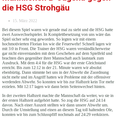
die HSG Strohgäu
15. März 2022
Bei diesem Spiel waren wir gerade mal zu siebt und die HSG hatte
zwei Auswechselspieler. In Komplettbesetzung von uns wäre das
Spiel sicher sehr eng geworden. So legten wir mit einem
hochmotivierten Florian los wie die Feuerwehr! Schnell lagen wir
mit 3:0 in Front. Die Trainer der HSG waren verständlicherweise
gar nicht einverstanden mit dem Geschehen auf dem Spielfeld und
brachten dies gegenüber ihrer Mannschaft auch lautstark zum
Ausdruck. Mit dem 4:4 für die HSG war der erste Gleichstand
erreicht. Bis zum 12:12 in der 21. Minute waren wir absolut
ebenbürtig. Dann stimmte bei uns in der Abwehr die Zuordnung
nicht mehr und im Angriff hatten wir Probleme mit der offensiver
werdenden Abwehr. So konnten wir bis zur Halbzeit kein Tor mehr
erzielen. Mit 12:17 lagen wir dann beim Seitenwechsel hinten.
In der zweiten Halbzeit machte die Mannschaft da weiter, wo sie in
der ersten Halbzeit aufgehört hatte. So zog die HSG auf 24:14
davon. Nach einer Auszeit stellten wir dann unsere Abwehr um.
Durch die Umstellung und einen an diesem Tag toll haltenden Ole,
konnten wir bis zum Schlusspfiff nochmals auf 24:29 verkürzen.