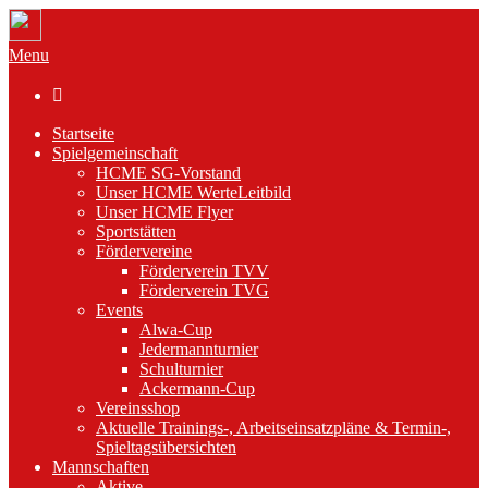
Menu

Startseite
Spielgemeinschaft
HCME SG-Vorstand
Unser HCME WerteLeitbild
Unser HCME Flyer
Sportstätten
Fördervereine
Förderverein TVV
Förderverein TVG
Events
Alwa-Cup
Jedermannturnier
Schulturnier
Ackermann-Cup
Vereinsshop
Aktuelle Trainings-, Arbeitseinsatzpläne & Termin-,
Spieltagsübersichten
Mannschaften
Aktive