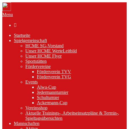
Menu

Startseite
Spielgemeinschaft
HCME SG-Vorstand
Unser HCME WerteLeitbild
Unser HCME Flyer
Sportstätten
Fördervereine
Förderverein TVV
Förderverein TVG
Events
Alwa-Cup
Jedermannturnier
Schulturnier
Ackermann-Cup
Vereinsshop
Aktuelle Trainings-, Arbeitseinsatzpläne & Termin-,
Spieltagsübersichten
Mannschaften
Aktive