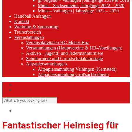
gF-Jugend – Vaihingen | Jahrgänge 2019 & 2018
Minis – Sachsenheim | Jahrgänge 2022 – 2020
Minis – Vaihingen | Jahrgänge 2022 – 2020
Handball Anfangen
Kontakt
Werbung & Sponsoring
Trainerbereich
Veranstaltungen
Vereinsaktivitäten HC Metter-Enz
Versammlungen (Hauptvereine & HB-Abteilungen)
Aktiven-, Jugend- und Jedermannturniere
Schulturniere und Grundschulaktionstage
Altpapiersammlungen
Altpapiersammlung Vaihingen (Kernstadt)
Altpapiersammlung Großsachsenheim
Fantastischer Heimsieg für