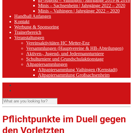
gF-Jugend – Vaihingen | Jahrgänge 2019 & 2018
Minis – Sachsenheim | Jahrgänge 2022 – 2020
Minis – Vaihingen | Jahrgänge 2022 – 2020
Handball Anfangen
Kontakt
Werbung & Sponsoring
Trainerbereich
Veranstaltungen
Vereinsaktivitäten HC Metter-Enz
Versammlungen (Hauptvereine & HB-Abteilungen)
Aktiven-, Jugend- und Jedermannturniere
Schulturniere und Grundschulaktionstage
Altpapiersammlungen
Altpapiersammlung Vaihingen (Kernstadt)
Altpapiersammlung Großsachsenheim
Pflichtpunkte im Duell gegen
den Vorletzten