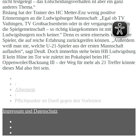
nicht festgelegt – das Entscheidungsverhalten ist aber ein ganz
anderes Thema.“
Bislang hat der Trainer des HC Metter-Enz wenig positive
Erinnerungen an die Ludwigsburger Mannschaft: „Egal ob TV
Vaihingen, TV Großsachsenheim oder in der vergangenen Saison
die Spielgemeinschaft – so richtig klargekommen ist mit den
Ludwigsburgern noch keiner.“ Denn es seien einerseits viele ältere
Spieler, die auf reiche Erfahrung zurückgreifen können. „Außerdem
weiß man nie, welche U-21-Spieler aus der ersten Mannschaft
auflaufen“, sagt Deuß. Doch immerhin stehe beim HB Ludwigsburg
II kein Hüne im Tor wie zuletzt im Pokalspiel beim HC
Oppenweiler/Backnang III – der Weg für mehr als 21 Treffer könnte
dieses Mal also frei sein.
/
Allgemein
/
Pflichtpunkte im Duell gegen den Vorletzten
Impressum und Datenschutz