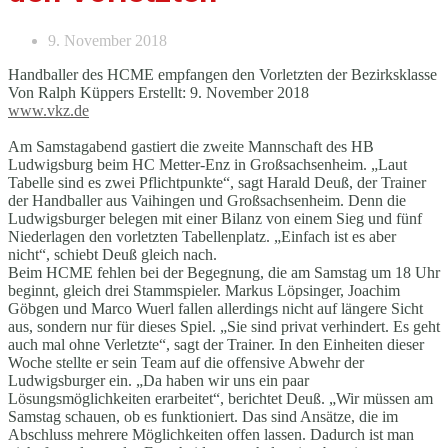
9. November 2018
Handballer des HCME empfangen den Vorletzten der Bezirksklasse
Von Ralph Küppers Erstellt: 9. November 2018
www.vkz.de
Am Samstagabend gastiert die zweite Mannschaft des HB
Ludwigsburg beim HC Metter-Enz in Großsachsenheim. „Laut
Tabelle sind es zwei Pflichtpunkte“, sagt Harald Deuß, der Trainer
der Handballer aus Vaihingen und Großsachsenheim. Denn die
Ludwigsburger belegen mit einer Bilanz von einem Sieg und fünf
Niederlagen den vorletzten Tabellenplatz. „Einfach ist es aber
nicht“, schiebt Deuß gleich nach.
Beim HCME fehlen bei der Begegnung, die am Samstag um 18 Uhr
beginnt, gleich drei Stammspieler. Markus Löpsinger, Joachim
Göbgen und Marco Wuerl fallen allerdings nicht auf längere Sicht
aus, sondern nur für dieses Spiel. „Sie sind privat verhindert. Es geht
auch mal ohne Verletzte“, sagt der Trainer. In den Einheiten dieser
Woche stellte er sein Team auf die offensive Abwehr der
Ludwigsburger ein. „Da haben wir uns ein paar
Lösungsmöglichkeiten erarbeitet“, berichtet Deuß. „Wir müssen am
Samstag schauen, ob es funktioniert. Das sind Ansätze, die im
Abschluss mehrere Möglichkeiten offen lassen. Dadurch ist man