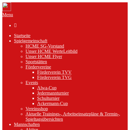
Menu

Startseite
Spielgemeinschaft
HCME SG-Vorstand
Unser HCME WerteLeitbild
Unser HCME Flyer
Sportstätten
Fördervereine
Förderverein TVV
Förderverein TVG
Events
Alwa-Cup
Jedermannturnier
Schulturnier
Ackermann-Cup
Vereinsshop
Aktuelle Trainings-, Arbeitseinsatzpläne & Termin-,
Spieltagsübersichten
Mannschaften
Aktive