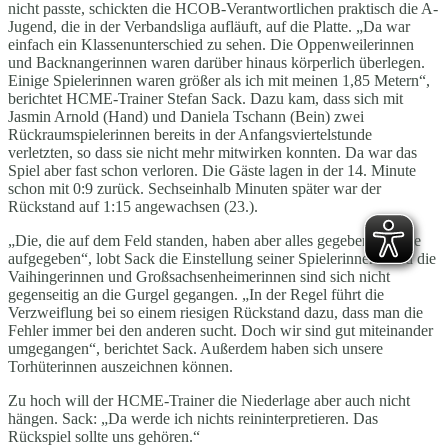
nicht passte, schickten die HCOB-Verantwortlichen praktisch die A-
Jugend, die in der Verbandsliga aufläuft, auf die Platte. „Da war
einfach ein Klassenunterschied zu sehen. Die Oppenweilerinnen
und Backnangerinnen waren darüber hinaus körperlich überlegen.
Einige Spielerinnen waren größer als ich mit meinen 1,85 Metern“,
berichtet HCME-Trainer Stefan Sack. Dazu kam, dass sich mit
Jasmin Arnold (Hand) und Daniela Tschann (Bein) zwei
Rückraumspielerinnen bereits in der Anfangsviertelstunde
verletzten, so dass sie nicht mehr mitwirken konnten. Da war das
Spiel aber fast schon verloren. Die Gäste lagen in der 14. Minute
schon mit 0:9 zurück. Sechseinhalb Minuten später war der
Rückstand auf 1:15 angewachsen (23.).
„Die, die auf dem Feld standen, haben aber alles gegeben und nie
aufgegeben“, lobt Sack die Einstellung seiner Spielerinnen. Und die
Vaihingerinnen und Großsachsenheimerinnen sind sich nicht
gegenseitig an die Gurgel gegangen. „In der Regel führt die
Verzweiflung bei so einem riesigen Rückstand dazu, dass man die
Fehler immer bei den anderen sucht. Doch wir sind gut miteinander
umgegangen“, berichtet Sack. Außerdem haben sich unsere
Torhüterinnen auszeichnen können.
Zu hoch will der HCME-Trainer die Niederlage aber auch nicht
hängen. Sack: „Da werde ich nichts reininterpretieren. Das
Rückspiel sollte uns gehören.“