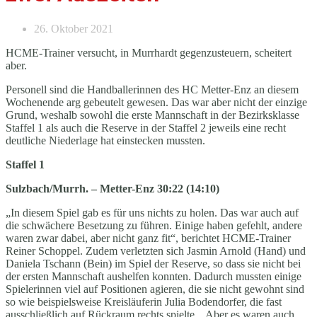
26. Oktober 2021
HCME-Trainer versucht, in Murrhardt gegenzusteuern, scheitert
aber.
Personell sind die Handballerinnen des HC Metter-Enz an diesem
Wochenende arg gebeutelt gewesen. Das war aber nicht der einzige
Grund, weshalb sowohl die erste Mannschaft in der Bezirksklasse
Staffel 1 als auch die Reserve in der Staffel 2 jeweils eine recht
deutliche Niederlage hat einstecken mussten.
Staffel 1
Sulzbach/Murrh. – Metter-Enz 30:22 (14:10)
„In diesem Spiel gab es für uns nichts zu holen. Das war auch auf
die schwächere Besetzung zu führen. Einige haben gefehlt, andere
waren zwar dabei, aber nicht ganz fit“, berichtet HCME-Trainer
Reiner Schoppel. Zudem verletzten sich Jasmin Arnold (Hand) und
Daniela Tschann (Bein) im Spiel der Reserve, so dass sie nicht bei
der ersten Mannschaft aushelfen konnten. Dadurch mussten einige
Spielerinnen viel auf Positionen agieren, die sie nicht gewohnt sind
so wie beispielsweise Kreisläuferin Julia Bodendorfer, die fast
ausschließlich auf Rückraum rechts spielte. „Aber es waren auch