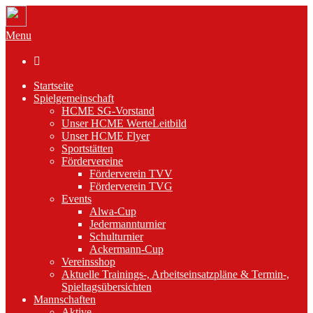
Menu

Startseite
Spielgemeinschaft
HCME SG-Vorstand
Unser HCME WerteLeitbild
Unser HCME Flyer
Sportstätten
Fördervereine
Förderverein TVV
Förderverein TVG
Events
Alwa-Cup
Jedermannturnier
Schulturnier
Ackermann-Cup
Vereinsshop
Aktuelle Trainings-, Arbeitseinsatzpläne & Termin-,
Spieltagsübersichten
Mannschaften
Aktive