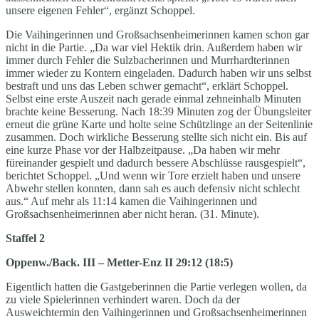
unsere eigenen Fehler“, ergänzt Schoppel.
Die Vaihingerinnen und Großsachsenheimerinnen kamen schon gar
nicht in die Partie. „Da war viel Hektik drin. Außerdem haben wir
immer durch Fehler die Sulzbacherinnen und Murrhardterinnen
immer wieder zu Kontern eingeladen. Dadurch haben wir uns selbst
bestraft und uns das Leben schwer gemacht“, erklärt Schoppel.
Selbst eine erste Auszeit nach gerade einmal zehneinhalb Minuten
brachte keine Besserung. Nach 18:39 Minuten zog der Übungsleiter
erneut die grüne Karte und holte seine Schützlinge an der Seitenlinie
zusammen. Doch wirkliche Besserung stellte sich nicht ein. Bis auf
eine kurze Phase vor der Halbzeitpause. „Da haben wir mehr
füreinander gespielt und dadurch bessere Abschlüsse rausgespielt“,
berichtet Schoppel. „Und wenn wir Tore erzielt haben und unsere
Abwehr stellen konnten, dann sah es auch defensiv nicht schlecht
aus.“ Auf mehr als 11:14 kamen die Vaihingerinnen und
Großsachsenheimerinnen aber nicht heran. (31. Minute).
Staffel 2
Oppenw./Back. III – Metter-Enz II 29:12 (18:5)
Eigentlich hatten die Gastgeberinnen die Partie verlegen wollen, da
zu viele Spielerinnen verhindert waren. Doch da der
Ausweichtermin den Vaihingerinnen und Großsachsenheimerinnen