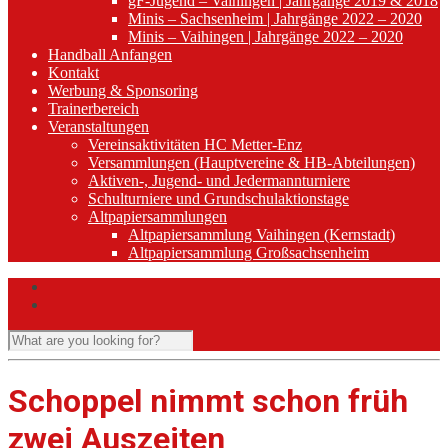
gF-Jugend – Vaihingen | Jahrgänge 2019 & 2018
Minis – Sachsenheim | Jahrgänge 2022 – 2020
Minis – Vaihingen | Jahrgänge 2022 – 2020
Handball Anfangen
Kontakt
Werbung & Sponsoring
Trainerbereich
Veranstaltungen
Vereinsaktivitäten HC Metter-Enz
Versammlungen (Hauptvereine & HB-Abteilungen)
Aktiven-, Jugend- und Jedermannturniere
Schulturniere und Grundschulaktionstage
Altpapiersammlungen
Altpapiersammlung Vaihingen (Kernstadt)
Altpapiersammlung Großsachsenheim
Schoppel nimmt schon früh
zwei Auszeiten