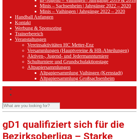
gF-Jugend – Vaihingen | Jahrgänge 2019 & 2018
Minis – Sachsenheim | Jahrgänge 2022 – 2020
Minis – Vaihingen | Jahrgänge 2022 – 2020
Handball Anfangen
Kontakt
Werbung & Sponsoring
Trainerbereich
Veranstaltungen
Vereinsaktivitäten HC Metter-Enz
Versammlungen (Hauptvereine & HB-Abteilungen)
Aktiven-, Jugend- und Jedermannturniere
Schulturniere und Grundschulaktionstage
Altpapiersammlungen
Altpapiersammlung Vaihingen (Kernstadt)
Altpapiersammlung Großsachsenheim
gD1 qualifiziert sich für die
Bezirksoberliga – Starke