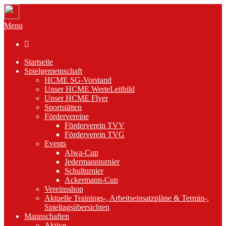
Menu

Startseite
Spielgemeinschaft
HCME SG-Vorstand
Unser HCME WerteLeitbild
Unser HCME Flyer
Sportstätten
Fördervereine
Förderverein TVV
Förderverein TVG
Events
Alwa-Cup
Jedermannturnier
Schulturnier
Ackermann-Cup
Vereinsshop
Aktuelle Trainings-, Arbeitseinsatzpläne & Termin-,
Spieltagsübersichten
Mannschaften
Aktive