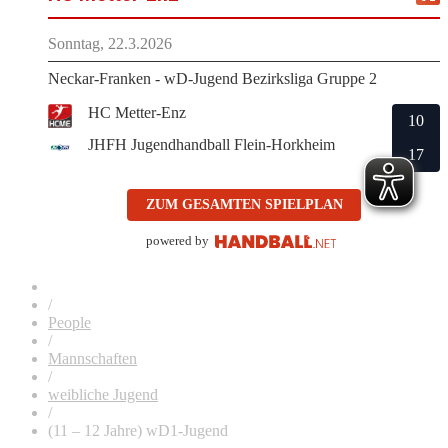
Sonntag, 22.3.2026
Neckar-Franken - wD-Jugend Bezirksliga Gruppe 2
HC Metter-Enz
10
JHFH Jugendhandball Flein-Horkheim
17
ZUM GESAMTEN SPIELPLAN
powered by
/
People
/
Mannschaften
/
weibliche Jugend
/
(11 – 12 Jahre) wD1-Jugend