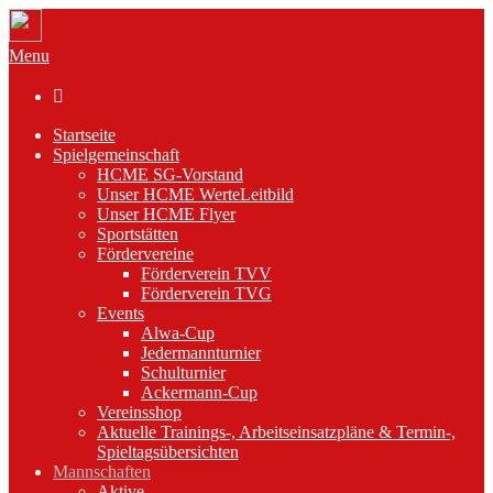
Menu

Startseite
Spielgemeinschaft
HCME SG-Vorstand
Unser HCME WerteLeitbild
Unser HCME Flyer
Sportstätten
Fördervereine
Förderverein TVV
Förderverein TVG
Events
Alwa-Cup
Jedermannturnier
Schulturnier
Ackermann-Cup
Vereinsshop
Aktuelle Trainings-, Arbeitseinsatzpläne & Termin-,
Spieltagsübersichten
Mannschaften
Aktive