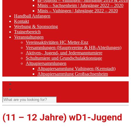
gF-Jugend – Vaihingen | Jahrgänge 2019 & 2018
Minis – Sachsenheim | Jahrgänge 2022 – 2020
Minis – Vaihingen | Jahrgänge 2022 – 2020
Handball Anfangen
Kontakt
Werbung & Sponsoring
Trainerbereich
Veranstaltungen
Vereinsaktivitäten HC Metter-Enz
Versammlungen (Hauptvereine & HB-Abteilungen)
Aktiven-, Jugend- und Jedermannturniere
Schulturniere und Grundschulaktionstage
Altpapiersammlungen
Altpapiersammlung Vaihingen (Kernstadt)
Altpapiersammlung Großsachsenheim
(11 – 12 Jahre) wD1-Jugend