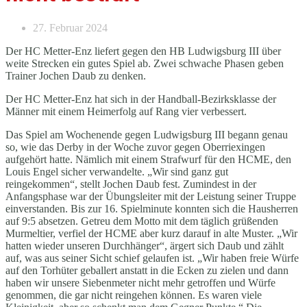
27. Februar 2024
Der HC Metter-Enz liefert gegen den HB Ludwigsburg III über
weite Strecken ein gutes Spiel ab. Zwei schwache Phasen geben
Trainer Jochen Daub zu denken.
Der HC Metter-Enz hat sich in der Handball-Bezirksklasse der
Männer mit einem Heimerfolg auf Rang vier verbessert.
Das Spiel am Wochenende gegen Ludwigsburg III begann genau
so, wie das Derby in der Woche zuvor gegen Oberriexingen
aufgehört hatte. Nämlich mit einem Strafwurf für den HCME, den
Louis Engel sicher verwandelte. „Wir sind ganz gut
reingekommen“, stellt Jochen Daub fest. Zumindest in der
Anfangsphase war der Übungsleiter mit der Leistung seiner Truppe
einverstanden. Bis zur 16. Spielminute konnten sich die Hausherren
auf 9:5 absetzen. Getreu dem Motto mit dem täglich grüßenden
Murmeltier, verfiel der HCME aber kurz darauf in alte Muster. „Wir
hatten wieder unseren Durchhänger“, ärgert sich Daub und zählt
auf, was aus seiner Sicht schief gelaufen ist. „Wir haben freie Würfe
auf den Torhüter geballert anstatt in die Ecken zu zielen und dann
haben wir unsere Siebenmeter nicht mehr getroffen und Würfe
genommen, die gar nicht reingehen können. Es waren viele