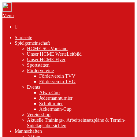
Menu

Startseite
Spielgemeinschaft
HCME SG-Vorstand
Unser HCME WerteLeitbild
Unser HCME Flyer
Sportstätten
Fördervereine
Förderverein TVV
Förderverein TVG
Events
Alwa-Cup
Jedermannturnier
Schulturnier
Ackermann-Cup
Vereinsshop
Aktuelle Trainings-, Arbeitseinsatzpläne & Termin-,
Spieltagsübersichten
Mannschaften
Aktive