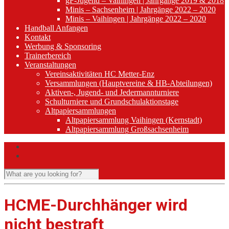
gF-Jugend – Vaihingen | Jahrgänge 2019 & 2018
Minis – Sachsenheim | Jahrgänge 2022 – 2020
Minis – Vaihingen | Jahrgänge 2022 – 2020
Handball Anfangen
Kontakt
Werbung & Sponsoring
Trainerbereich
Veranstaltungen
Vereinsaktivitäten HC Metter-Enz
Versammlungen (Hauptvereine & HB-Abteilungen)
Aktiven-, Jugend- und Jedermannturniere
Schulturniere und Grundschulaktionstage
Altpapiersammlungen
Altpapiersammlung Vaihingen (Kernstadt)
Altpapiersammlung Großsachsenheim
HCME-Durchhänger wird
nicht bestraft