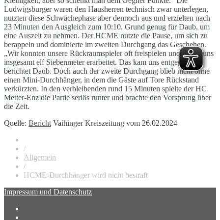
Kleinigkeit, aber so schenkt man dem Gegner Punkte.“ Die
Ludwigsburger waren den Hausherren technisch zwar unterlegen,
nutzten diese Schwächephase aber dennoch aus und erzielten nach
23 Minuten den Ausgleich zum 10:10. Grund genug für Daub, um
eine Auszeit zu nehmen. Der HCME nutzte die Pause, um sich zu
berappeln und dominierte im zweiten Durchgang das Geschehen.
„Wir konnten unsere Rückraumspieler oft freispielen und haben uns
insgesamt elf Siebenmeter erarbeitet. Das kam uns entgegen“,
berichtet Daub. Doch auch der zweite Durchgang blieb nicht ohne
einen Mini-Durchhänger, in dem die Gäste auf Tore Rückstand
verkürzten. In den verbleibenden rund 15 Minuten spielte der HC
Metter-Enz die Partie seriös runter und brachte den Vorsprung über
die Zeit.
Quelle:
Bericht
Vaihinger Kreiszeitung vom 26.02.2024
/
Allgemein
/
HCME-Durchhänger wird nicht bestraft
Impressum und Datenschutz