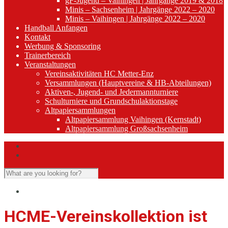
gF-Jugend – Vaihingen | Jahrgänge 2019 & 2018
Minis – Sachsenheim | Jahrgänge 2022 – 2020
Minis – Vaihingen | Jahrgänge 2022 – 2020
Handball Anfangen
Kontakt
Werbung & Sponsoring
Trainerbereich
Veranstaltungen
Vereinsaktivitäten HC Metter-Enz
Versammlungen (Hauptvereine & HB-Abteilungen)
Aktiven-, Jugend- und Jedermannturniere
Schulturniere und Grundschulaktionstage
Altpapiersammlungen
Altpapiersammlung Vaihingen (Kernstadt)
Altpapiersammlung Großsachsenheim
HCME-Vereinskollektion ist