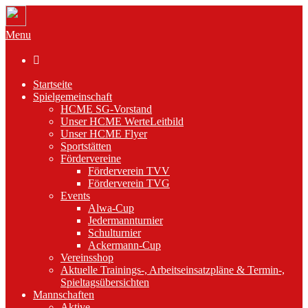
Menu

Startseite
Spielgemeinschaft
HCME SG-Vorstand
Unser HCME WerteLeitbild
Unser HCME Flyer
Sportstätten
Fördervereine
Förderverein TVV
Förderverein TVG
Events
Alwa-Cup
Jedermannturnier
Schulturnier
Ackermann-Cup
Vereinsshop
Aktuelle Trainings-, Arbeitseinsatzpläne & Termin-,
Spieltagsübersichten
Mannschaften
Aktive