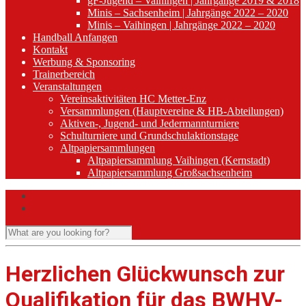
gF-Jugend – Vaihingen | Jahrgänge 2019 & 2018
Minis – Sachsenheim | Jahrgänge 2022 – 2020
Minis – Vaihingen | Jahrgänge 2022 – 2020
Handball Anfangen
Kontakt
Werbung & Sponsoring
Trainerbereich
Veranstaltungen
Vereinsaktivitäten HC Metter-Enz
Versammlungen (Hauptvereine & HB-Abteilungen)
Aktiven-, Jugend- und Jedermannturniere
Schulturniere und Grundschulaktionstage
Altpapiersammlungen
Altpapiersammlung Vaihingen (Kernstadt)
Altpapiersammlung Großsachsenheim
Herzlichen Glückwunsch zur
Qualifikation für das BWHV-