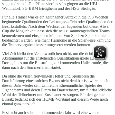
siegten dreimal. Die Plätze vier bis sehs gingen an die HBI
Weilimdorf, SG BBM Bietigheim und der HSG Strohgäu.
Für alle Trainer war es ein gelungener Auftakt in die in 3 Wochen
beginnende Qualirunden der Leistungsstaffeln oder Qualirunden der
Bezirksstaffeln. Nach dem Wechsel der Jugenden bot dieser Alwa-
Cup die Möglichkeit, dass sich die neu zusammengestellten Teams
kennenlernen und einspielen können. Von Spiel zu Spiel konnte
beobachtet werden, wie mehr Harmonie in die Spielweise kam und
die Trainervorgaben besser umgesetzt werden konnten.
Viel Zeit bleibt den Verantwortlichen nicht, um die richtige
Abstimmung für die anstehenden Qualifikationsspiele zu finden.
Dort geht es um die Einstufung zur kommenden Hallenrunde, die
dann nach den Sommerferien startet.
Da ohne die vielen freiwilligen Helfer und Sponsoren die
Durchführung eines solchen Events nicht denkbar ist, waren auch in
diesem Jahr wieder sehr zahlreiche Ehrenamtliche, Spieler der
Jugendteams und deren Eltern im Dauereinsatz, um für das leibliche
Wohl der Teilnehmer und Zuschauer zu sorgen. Für den gebrachten
Einsatz bedankt sich der HCME-Vorstand auf diesem Wege noch
einmal ganz herzlich.
Fest steht auch schon, im kommenden Jahr wird eine weitere