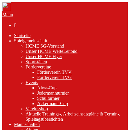
Menu

Startseite
Spielgemeinschaft
HCME SG-Vorstand
Unser HCME WerteLeitbild
Unser HCME Flyer
Sportstätten
Fördervereine
Förderverein TVV
Förderverein TVG
Events
Alwa-Cup
Jedermannturnier
Schulturnier
Ackermann-Cup
Vereinsshop
Aktuelle Trainings-, Arbeitseinsatzpläne & Termin-,
Spieltagsübersichten
Mannschaften
Aktive