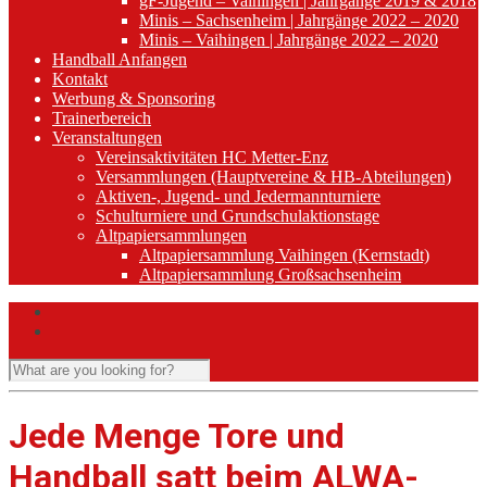
gF-Jugend – Vaihingen | Jahrgänge 2019 & 2018
Minis – Sachsenheim | Jahrgänge 2022 – 2020
Minis – Vaihingen | Jahrgänge 2022 – 2020
Handball Anfangen
Kontakt
Werbung & Sponsoring
Trainerbereich
Veranstaltungen
Vereinsaktivitäten HC Metter-Enz
Versammlungen (Hauptvereine & HB-Abteilungen)
Aktiven-, Jugend- und Jedermannturniere
Schulturniere und Grundschulaktionstage
Altpapiersammlungen
Altpapiersammlung Vaihingen (Kernstadt)
Altpapiersammlung Großsachsenheim
Jede Menge Tore und
Handball satt beim ALWA-