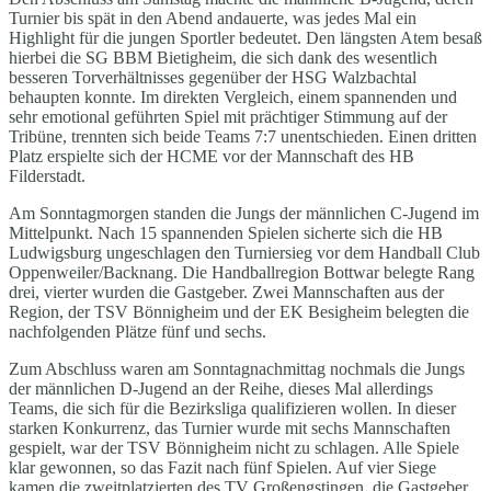
Turnier bis spät in den Abend andauerte, was jedes Mal ein
Highlight für die jungen Sportler bedeutet. Den längsten Atem besaß
hierbei die SG BBM Bietigheim, die sich dank des wesentlich
besseren Torverhältnisses gegenüber der HSG Walzbachtal
behaupten konnte. Im direkten Vergleich, einem spannenden und
sehr emotional geführten Spiel mit prächtiger Stimmung auf der
Tribüne, trennten sich beide Teams 7:7 unentschieden. Einen dritten
Platz erspielte sich der HCME vor der Mannschaft des HB
Filderstadt.
Am Sonntagmorgen standen die Jungs der männlichen C-Jugend im
Mittelpunkt. Nach 15 spannenden Spielen sicherte sich die HB
Ludwigsburg ungeschlagen den Turniersieg vor dem Handball Club
Oppenweiler/Backnang. Die Handballregion Bottwar belegte Rang
drei, vierter wurden die Gastgeber. Zwei Mannschaften aus der
Region, der TSV Bönnigheim und der EK Besigheim belegten die
nachfolgenden Plätze fünf und sechs.
Zum Abschluss waren am Sonntagnachmittag nochmals die Jungs
der männlichen D-Jugend an der Reihe, dieses Mal allerdings
Teams, die sich für die Bezirksliga qualifizieren wollen. In dieser
starken Konkurrenz, das Turnier wurde mit sechs Mannschaften
gespielt, war der TSV Bönnigheim nicht zu schlagen. Alle Spiele
klar gewonnen, so das Fazit nach fünf Spielen. Auf vier Siege
kamen die zweitplatzierten des TV Großengstingen, die Gastgeber