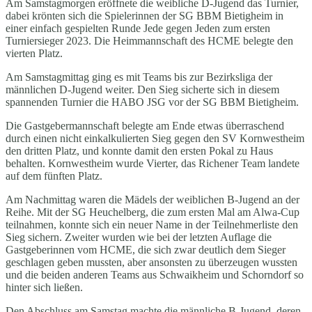
Am Samstagmorgen eröffnete die weibliche D-Jugend das Turnier,
dabei krönten sich die Spielerinnen der SG BBM Bietigheim in
einer einfach gespielten Runde Jede gegen Jeden zum ersten
Turniersieger 2023. Die Heimmannschaft des HCME belegte den
vierten Platz.
Am Samstagmittag ging es mit Teams bis zur Bezirksliga der
männlichen D-Jugend weiter. Den Sieg sicherte sich in diesem
spannenden Turnier die HABO JSG vor der SG BBM Bietigheim.
Die Gastgebermannschaft belegte am Ende etwas überraschend
durch einen nicht einkalkulierten Sieg gegen den SV Kornwestheim
den dritten Platz, und konnte damit den ersten Pokal zu Haus
behalten. Kornwestheim wurde Vierter, das Richener Team landete
auf dem fünften Platz.
Am Nachmittag waren die Mädels der weiblichen B-Jugend an der
Reihe. Mit der SG Heuchelberg, die zum ersten Mal am Alwa-Cup
teilnahmen, konnte sich ein neuer Name in der Teilnehmerliste den
Sieg sichern. Zweiter wurden wie bei der letzten Auflage die
Gastgeberinnen vom HCME, die sich zwar deutlich dem Sieger
geschlagen geben mussten, aber ansonsten zu überzeugen wussten
und die beiden anderen Teams aus Schwaikheim und Schorndorf so
hinter sich ließen.
Den Abschluss am Samstag machte die männliche B-Jugend, deren