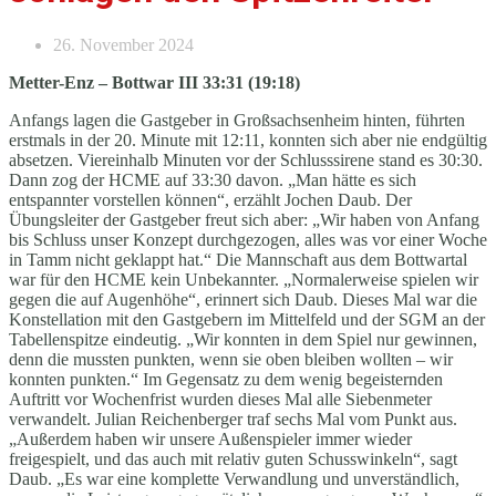
26. November 2024
Metter-Enz – Bottwar III 33:31 (19:18)
Anfangs lagen die Gastgeber in Großsachsenheim hinten, führten
erstmals in der 20. Minute mit 12:11, konnten sich aber nie endgültig
absetzen. Viereinhalb Minuten vor der Schlusssirene stand es 30:30.
Dann zog der HCME auf 33:30 davon. „Man hätte es sich
entspannter vorstellen können“, erzählt Jochen Daub. Der
Übungsleiter der Gastgeber freut sich aber: „Wir haben von Anfang
bis Schluss unser Konzept durchgezogen, alles was vor einer Woche
in Tamm nicht geklappt hat.“ Die Mannschaft aus dem Bottwartal
war für den HCME kein Unbekannter. „Normalerweise spielen wir
gegen die auf Augenhöhe“, erinnert sich Daub. Dieses Mal war die
Konstellation mit den Gastgebern im Mittelfeld und der SGM an der
Tabellenspitze eindeutig. „Wir konnten in dem Spiel nur gewinnen,
denn die mussten punkten, wenn sie oben bleiben wollten – wir
konnten punkten.“ Im Gegensatz zu dem wenig begeisternden
Auftritt vor Wochenfrist wurden dieses Mal alle Siebenmeter
verwandelt. Julian Reichenberger traf sechs Mal vom Punkt aus.
„Außerdem haben wir unsere Außenspieler immer wieder
freigespielt, und das auch mit relativ guten Schusswinkeln“, sagt
Daub. „Es war eine komplette Verwandlung und unverständlich,