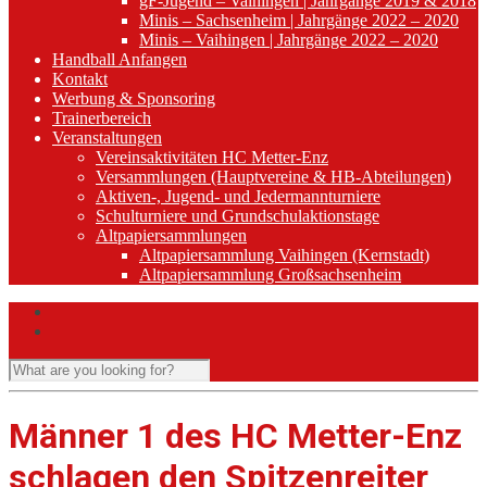
gF-Jugend – Vaihingen | Jahrgänge 2019 & 2018
Minis – Sachsenheim | Jahrgänge 2022 – 2020
Minis – Vaihingen | Jahrgänge 2022 – 2020
Handball Anfangen
Kontakt
Werbung & Sponsoring
Trainerbereich
Veranstaltungen
Vereinsaktivitäten HC Metter-Enz
Versammlungen (Hauptvereine & HB-Abteilungen)
Aktiven-, Jugend- und Jedermannturniere
Schulturniere und Grundschulaktionstage
Altpapiersammlungen
Altpapiersammlung Vaihingen (Kernstadt)
Altpapiersammlung Großsachsenheim
Männer 1 des HC Metter-Enz
schlagen den Spitzenreiter