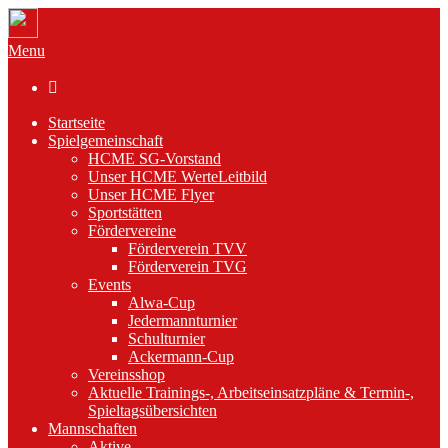
Menu

Startseite
Spielgemeinschaft
HCME SG-Vorstand
Unser HCME WerteLeitbild
Unser HCME Flyer
Sportstätten
Fördervereine
Förderverein TVV
Förderverein TVG
Events
Alwa-Cup
Jedermannturnier
Schulturnier
Ackermann-Cup
Vereinsshop
Aktuelle Trainings-, Arbeitseinsatzpläne & Termin-,
Spieltagsübersichten
Mannschaften
Aktive