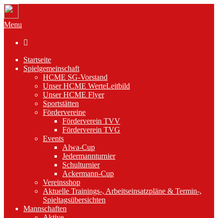
Menu

Startseite
Spielgemeinschaft
HCME SG-Vorstand
Unser HCME WerteLeitbild
Unser HCME Flyer
Sportstätten
Fördervereine
Förderverein TVV
Förderverein TVG
Events
Alwa-Cup
Jedermannturnier
Schulturnier
Ackermann-Cup
Vereinsshop
Aktuelle Trainings-, Arbeitseinsatzpläne & Termin-,
Spieltagsübersichten
Mannschaften
Aktive