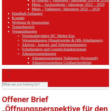
gF-Jugend – Vaihingen | Jahrgänge 2019 & 2018
Minis – Sachsenheim | Jahrgänge 2022 – 2020
Minis – Vaihingen | Jahrgänge 2022 – 2020
Handball Anfangen
Kontakt
Werbung & Sponsoring
Trainerbereich
Veranstaltungen
Vereinsaktivitäten HC Metter-Enz
Versammlungen (Hauptvereine & HB-Abteilungen)
Aktiven-, Jugend- und Jedermannturniere
Schulturniere und Grundschulaktionstage
Altpapiersammlungen
Altpapiersammlung Vaihingen (Kernstadt)
Altpapiersammlung Großsachsenheim
Offener Brief
„Öffnungsperspektive für den