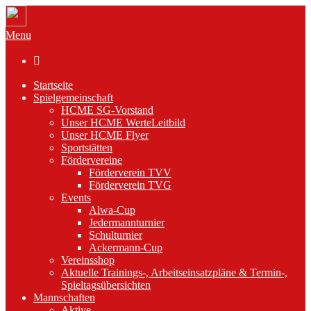
Menu

Startseite
Spielgemeinschaft
HCME SG-Vorstand
Unser HCME WerteLeitbild
Unser HCME Flyer
Sportstätten
Fördervereine
Förderverein TVV
Förderverein TVG
Events
Alwa-Cup
Jedermannturnier
Schulturnier
Ackermann-Cup
Vereinsshop
Aktuelle Trainings-, Arbeitseinsatzpläne & Termin-,
Spieltagsübersichten
Mannschaften
Aktive