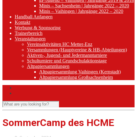
gF-Jugend – Vaihingen | Jahrgänge 2019 & 2018
Minis – Sachsenheim | Jahrgänge 2022 – 2020
Minis – Vaihingen | Jahrgänge 2022 – 2020
Handball Anfangen
Kontakt
Werbung & Sponsoring
Trainerbereich
Veranstaltungen
Vereinsaktivitäten HC Metter-Enz
Versammlungen (Hauptvereine & HB-Abteilungen)
Aktiven-, Jugend- und Jedermannturniere
Schulturniere und Grundschulaktionstage
Altpapiersammlungen
Altpapiersammlung Vaihingen (Kernstadt)
Altpapiersammlung Großsachsenheim
SommerCamp des HCME