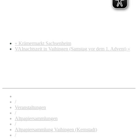
«
Krämermarkt Sachsenheim
VAInachtszeit in Vaihingen (Samstag vor dem 1. Advent)
»
/
Veranstaltungen
/
Altpapiersammlungen
/
Altpapiersammlung Vaihingen (Kernstadt)
/