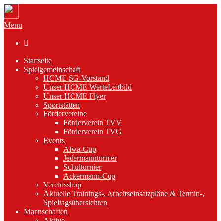
Menu

Startseite
Spielgemeinschaft
HCME SG-Vorstand
Unser HCME WerteLeitbild
Unser HCME Flyer
Sportstätten
Fördervereine
Förderverein TVV
Förderverein TVG
Events
Alwa-Cup
Jedermannturnier
Schulturnier
Ackermann-Cup
Vereinsshop
Aktuelle Trainings-, Arbeitseinsatzpläne & Termin-,
Spieltagsübersichten
Mannschaften
Aktive