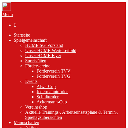
Menu

Startseite
Spielgemeinschaft
HCME SG-Vorstand
Unser HCME WerteLeitbild
Unser HCME Flyer
Sportstätten
Fördervereine
Förderverein TVV
Förderverein TVG
Events
Alwa-Cup
Jedermannturnier
Schulturnier
Ackermann-Cup
Vereinsshop
Aktuelle Trainings-, Arbeitseinsatzpläne & Termin-,
Spieltagsübersichten
Mannschaften
Aktive