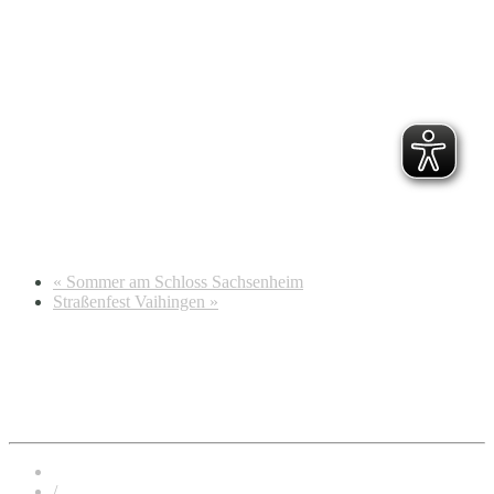
«
Sommer am Schloss Sachsenheim
Straßenfest Vaihingen
»
/